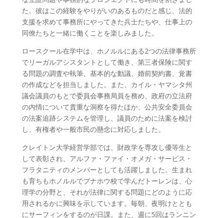
た。彼はこの経験をやりがいのあるものだと感じ、法的
支援を求めて事務所にやってきた兵士たちや、仕事上の
同僚たちと一緒に働くことを楽しみました。
ロースクール在学中は、ホノルルにある2つの法律事務所
でリーガルアシスタントとして働き、第三者保険に関す
る問題の調査や執筆、基本的な動議、婚前契約書、覚書
の作成などを担当しました。また、カイル・ヤマシタ州
議会議員のもとで委員会事務局員を務め、政府の立法府
の内情について貴重な洞察を得たほか、公共安全委員会
の法案追跡システムを管理し、議員のために法案を検討
し、有権者や一般市民の懸念に対応しました。
クレイトン大学経営学部では、財政学を専攻し優等生と
して表彰され、アルファ・ファイ・オメガ・サービス・
フラタニティのメンバーとしても活躍しました。生まれ
も育ちもホノルルでプナホウ校で学んだトーレンは、心
理学の分野と、それが法律に関する問題にどのように応
用されるかに興味を示しています。毎朝、夜明けととも
にサーフィンをするのが日課。また、週に5回はランニン