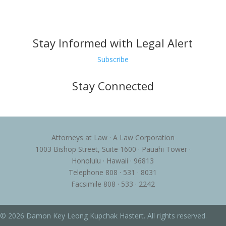
Stay Informed with Legal Alert
Subscribe
Stay Connected
Attorneys at Law · A Law Corporation
1003 Bishop Street, Suite 1600 · Pauahi Tower ·
Honolulu · Hawaii · 96813
Telephone 808 · 531 · 8031
Facsimile 808 · 533 · 2242
© 2026 Damon Key Leong Kupchak Hastert. All rights reserved.