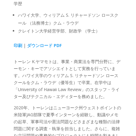
学歴
ハワイ大学、ウィリアム S. リチャードソン ロースク
ール （法務博士）クム・ラウデ
クレイトン大学経営学部、財政学 （学士）
印刷
|
ダウンロード PDF
トーレン K.ヤマモトは、事業・商業法を専門分野に、デ
ーモン・キーでアソシエイトとして実務を行っていま
す。ハワイ大学のウィリアム S. リチャードソン ロース
クールをクム・ラウデ（優等生）で卒業。在学中は
「University of Hawaii Law Review」のスタッフ・ライ
ター及びテクニカル・エディターを務めました。
2020年、トーレンはニューヨーク州ウェストポイントの
米陸軍JAG部隊で夏季インターンを経験し、動議やメモ
の起草、軍事司法や憲法問題などさまざまな種類の法律
問題に関する調査・執筆を担当しました。さらに、複雑
な立証問題や事務的なプロジェクトにも時間を割きまし